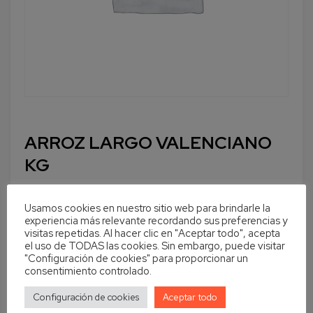
ARROZ LARGO VALENCIANO
KG
Usamos cookies en nuestro sitio web para brindarle la
experiencia más relevante recordando sus preferencias y
visitas repetidas. Al hacer clic en "Aceptar todo", acepta
Cantidad
En stock
el uso de TODAS las cookies. Sin embargo, puede visitar
"Configuración de cookies" para proporcionar un
Añadir al carrito
consentimiento controlado.
Configuración de cookies
Aceptar todo