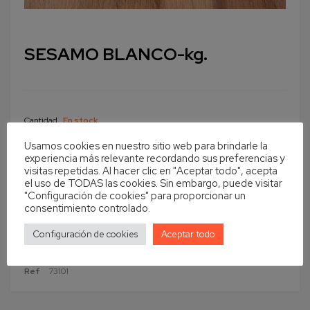
SESAMO BLANCO-kg.
Cantidad
En stock
Usamos cookies en nuestro sitio web para brindarle la
Añadir al carrito
experiencia más relevante recordando sus preferencias y
visitas repetidas. Al hacer clic en "Aceptar todo", acepta
el uso de TODAS las cookies. Sin embargo, puede visitar
"Configuración de cookies" para proporcionar un
consentimiento controlado.
Configuración de cookies
Aceptar todo
Ref
73101