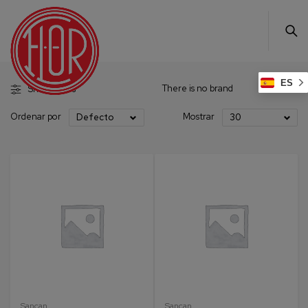
ES
There is no brand
Show filters
Ordenar por
Mostrar
Defecto
30
Sancan
Sancan