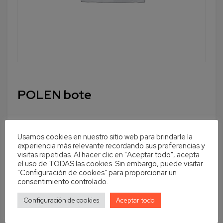
POLEN bote
Usamos cookies en nuestro sitio web para brindarle la
Cantidad
En stock
experiencia más relevante recordando sus preferencias y
visitas repetidas. Al hacer clic en "Aceptar todo", acepta
el uso de TODAS las cookies. Sin embargo, puede visitar
Añadir al carrito
"Configuración de cookies" para proporcionar un
consentimiento controlado.
Configuración de cookies
Aceptar todo