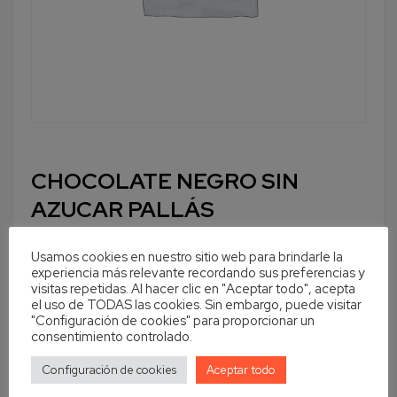
CHOCOLATE NEGRO SIN
AZUCAR PALLÁS
Usamos cookies en nuestro sitio web para brindarle la
experiencia más relevante recordando sus preferencias y
visitas repetidas. Al hacer clic en "Aceptar todo", acepta
Cantidad
En stock
el uso de TODAS las cookies. Sin embargo, puede visitar
"Configuración de cookies" para proporcionar un
Añadir al carrito
consentimiento controlado.
Configuración de cookies
Aceptar todo