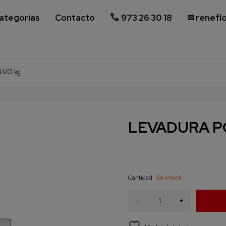
ategorías
Contacto
973 26 30 18
✉ renefl
LVO kg
LEVADURA P
Cantidad
En stock