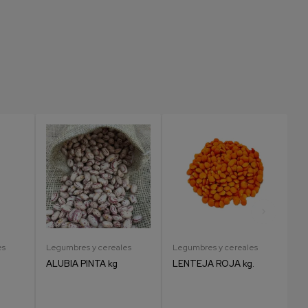
es
Legumbres y cereales
Legumbres y cereales
Le
ALUBIA PINTA kg
LENTEJA ROJA kg.
L