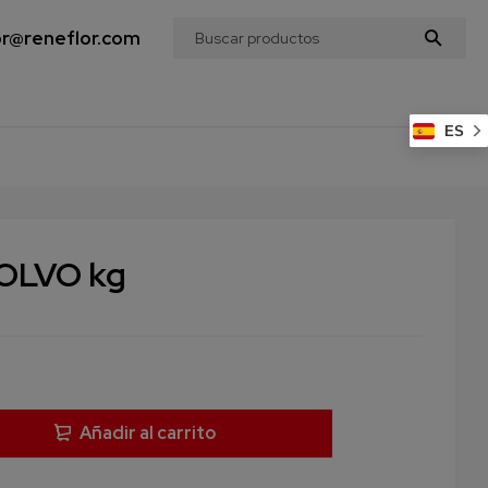
or@reneflor.com
ES
OLVO kg
Añadir al carrito