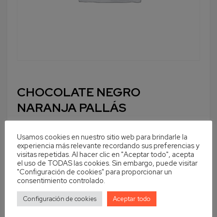
CHOCOLATE NEGRO
NARANJA PALLÁS
Usamos cookies en nuestro sitio web para brindarle la
experiencia más relevante recordando sus preferencias y
visitas repetidas. Al hacer clic en "Aceptar todo", acepta
Cantidad
En stock
el uso de TODAS las cookies. Sin embargo, puede visitar
"Configuración de cookies" para proporcionar un
Añadir al carrito
consentimiento controlado.
Configuración de cookies
Aceptar todo