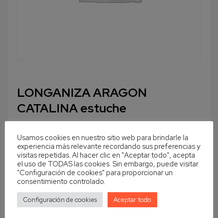
LONGANIZA ARAGON
CATALINA estuche
Usamos cookies en nuestro sitio web para brindarle la
experiencia más relevante recordando sus preferencias y
visitas repetidas. Al hacer clic en "Aceptar todo", acepta
Cantidad
En stock
el uso de TODAS las cookies. Sin embargo, puede visitar
"Configuración de cookies" para proporcionar un
Añadir al carrito
consentimiento controlado.
Configuración de cookies
Aceptar todo