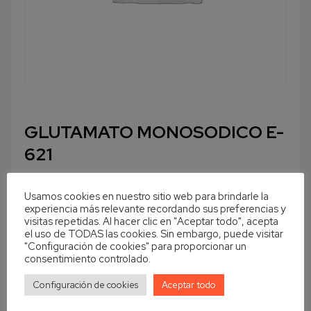
GLUTAMATO MONOSODICO E-
621
Usamos cookies en nuestro sitio web para brindarle la
experiencia más relevante recordando sus preferencias y
visitas repetidas. Al hacer clic en "Aceptar todo", acepta
Cantidad
En stock
el uso de TODAS las cookies. Sin embargo, puede visitar
"Configuración de cookies" para proporcionar un
Añadir al carrito
consentimiento controlado.
Configuración de cookies
Aceptar todo