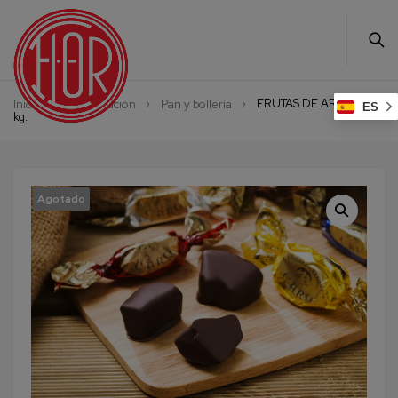
FRUTAS DE ARAGON
Inicio
Alimentación
Pan y bollería
ES
kg.
Agotado