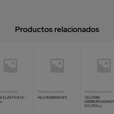
Productos relacionados
tos auxiliares
Productos auxiliares
Productos auxiliares
A ELASTICA 14 -
HILO BOBINAS Nº2
CELOFAN
s.
HAMBURGUESAS R
6.5 (350u.)