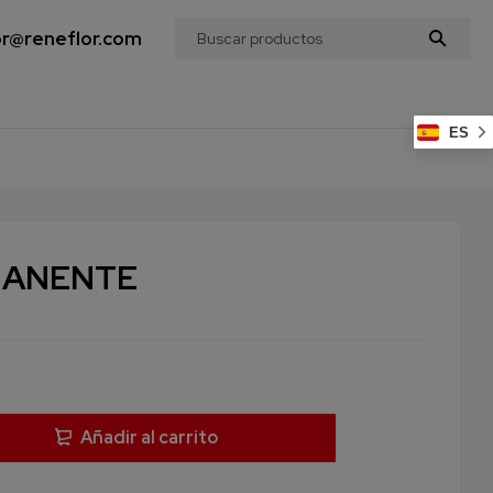
or@reneflor.com
ES
MANENTE
Añadir al carrito