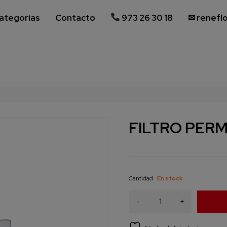
ategorías
Contacto
973 26 30 18
✉ renefl
FILTRO PER
Cantidad
En stock