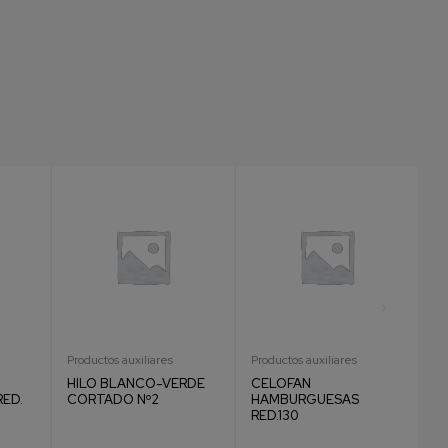
Productos auxiliares
Productos auxiliares
Pr
HILO BLANCO-VERDE
CELOFAN
H
ED.
CORTADO Nº2
HAMBURGUESAS
C
RED.130