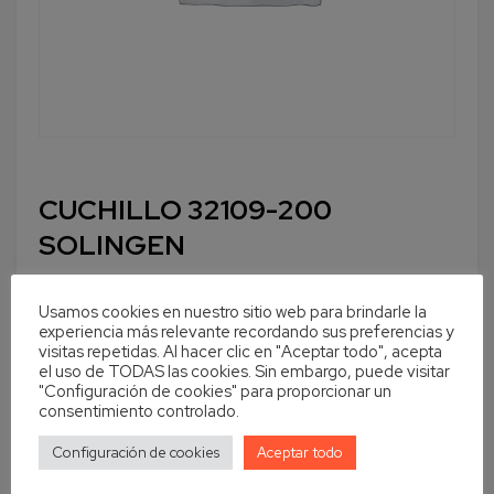
CUCHILLO 32109-200
SOLINGEN
Usamos cookies en nuestro sitio web para brindarle la
experiencia más relevante recordando sus preferencias y
visitas repetidas. Al hacer clic en "Aceptar todo", acepta
Cantidad
En stock
el uso de TODAS las cookies. Sin embargo, puede visitar
"Configuración de cookies" para proporcionar un
Añadir al carrito
consentimiento controlado.
Configuración de cookies
Aceptar todo