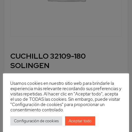
CUCHILLO 32109-180
SOLINGEN
Usamos cookies en nuestro sitio web para brindarle la
experiencia más relevante recordando sus preferencias y
visitas repetidas. Al hacer clic en "Aceptar todo", acepta
Cantidad
En stock
el uso de TODAS las cookies. Sin embargo, puede visitar
"Configuración de cookies" para proporcionar un
Añadir al carrito
consentimiento controlado.
Configuración de cookies
Aceptar todo