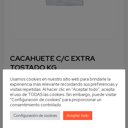
CACAHUETE C/C EXTRA
TOSTADO KG
Usamos cookies en nuestro sitio web para brindarle la
experiencia más relevante recordando sus preferencias y
visitas repetidas. Al hacer clic en "Aceptar todo", acepta
el uso de TODAS las cookies. Sin embargo, puede visitar
Cantidad
En stock
"Configuración de cookies" para proporcionar un
consentimiento controlado.
Añadir al carrito
Configuración de cookies
Aceptar todo