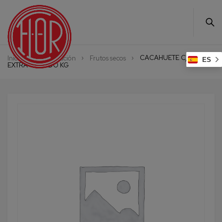
CACAHUETE C/C
Inicio
Alimentación
Frutos secos
ES
EXTRA TOSTADO KG